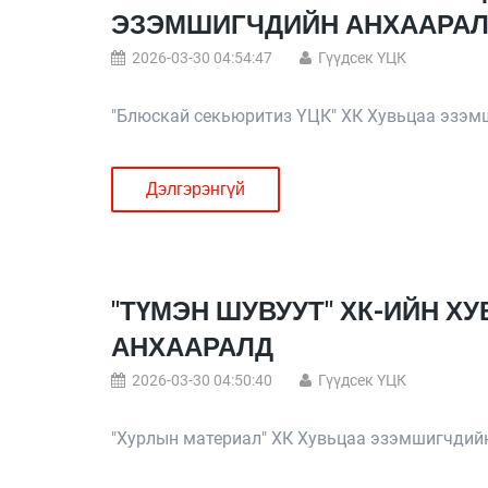
ЭЗЭМШИГЧДИЙН АНХААРА
2026-03-30 04:54:47
Гүүдсек ҮЦК
"Блюскай секьюритиз ҮЦК" ХК Хувьцаа эзэм
Дэлгэрэнгүй
"ТҮМЭН ШУВУУТ" ХК-ИЙН 
АНХААРАЛД
2026-03-30 04:50:40
Гүүдсек ҮЦК
"Хурлын материал" ХК Хувьцаа эзэмшигчдий