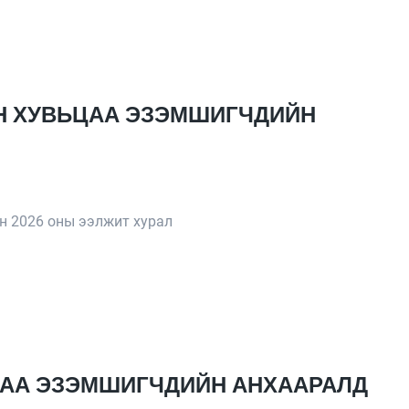
ЙН ХУВЬЦАА ЭЗЭМШИГЧДИЙН
н 2026 оны ээлжит хурал
ЬЦАА ЭЗЭМШИГЧДИЙН АНХААРАЛД