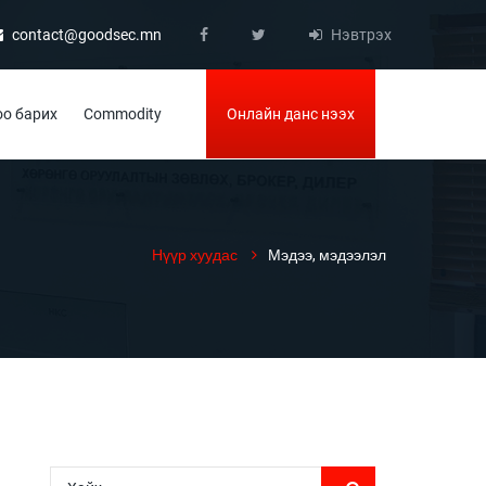
contact@goodsec.mn
Нэвтрэх
о барих
Commodity
Онлайн данс нээх
Нүүр хуудас
Мэдээ, мэдээлэл