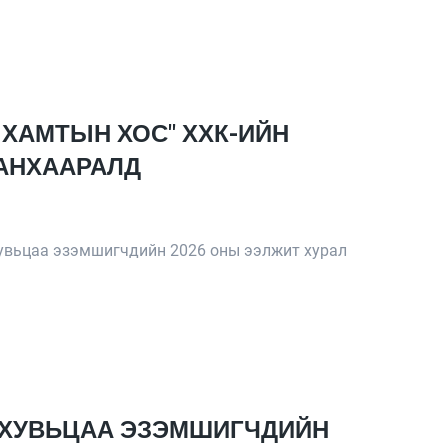
 ХАМТЫН ХОС" ХХК-ИЙН
АНХААРАЛД
увьцаа эзэмшигчдийн 2026 оны ээлжит хурал
Н ХУВЬЦАА ЭЗЭМШИГЧДИЙН