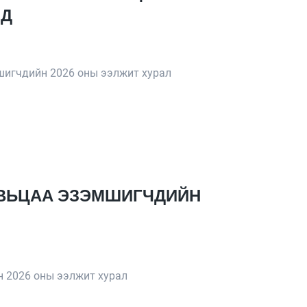
ЛД
шигчдийн 2026 оны ээлжит хурал
ХУВЬЦАА ЭЗЭМШИГЧДИЙН
н 2026 оны ээлжит хурал