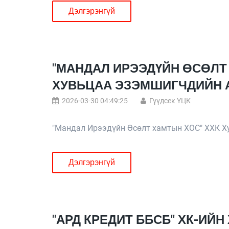
Дэлгэрэнгүй
"МАНДАЛ ИРЭЭДҮЙН ӨСӨЛТ
ХУВЬЦАА ЭЗЭМШИГЧДИЙН 
2026-03-30 04:49:25
Гүүдсек ҮЦК
"Мандал Ирээдүйн Өсөлт хамтын ХОС" ХХК Х
Дэлгэрэнгүй
"АРД КРЕДИТ ББСБ" ХК-ИЙ