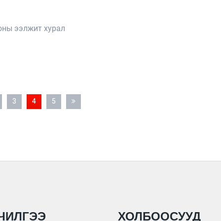
оны ээлжит хурал
3
4
5
ЧИЛГЭЭ
ХОЛБООСУУД