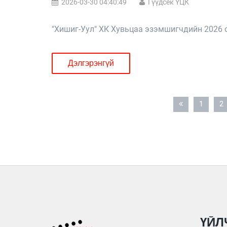
2026-03-30 04:40:49
Гүүдсек ҮЦК
"Хишиг-Уул" ХК Хувьцаа эзэмшигчдийн 2026 
Дэлгэрэнгүй
1
2
ҮЙЛ