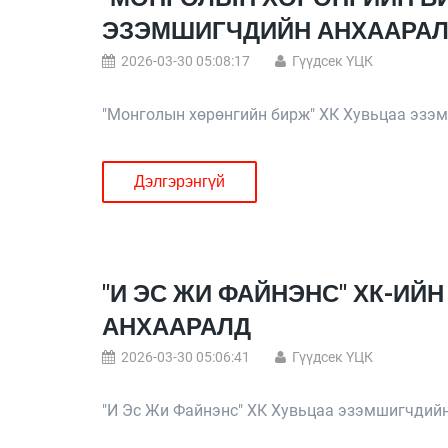
ЭЗЭМШИГЧДИЙН АНХААРА
2026-03-30 05:08:17
Гүүдсек ҮЦК
"Монголын хөрөнгийн бирж" ХК Хувьцаа эзэ
Дэлгэрэнгүй
"И ЭС ЖИ ФАЙНЭНС" ХК-И
АНХААРАЛД
2026-03-30 05:06:41
Гүүдсек ҮЦК
"И Эс Жи Файнэнс" ХК Хувьцаа эзэмшигчдийн