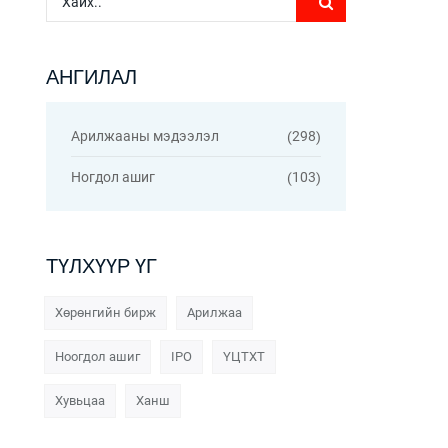
АНГИЛАЛ
Арилжааны мэдээлэл
298
Ногдол ашиг
103
ТҮЛХҮҮР ҮГ
Хөрөнгийн бирж
Арилжаа
Ноогдол ашиг
IPO
ҮЦТХТ
Хувьцаа
Ханш