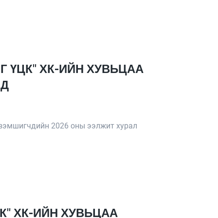
Г ҮЦК" ХК-ИЙН ХУВЬЦАА
ЛД
эзэмшигчдийн 2026 оны ээлжит хурал
К" ХК-ИЙН ХУВЬЦАА