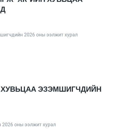
ЛД
мшигчдийн 2026 оны ээлжит хурал
ЙН ХУВЬЦАА ЭЗЭМШИГЧДИЙН
 2026 оны ээлжит хурал