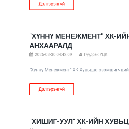
Дэлгэрэнгүй
"ХҮННҮ МЕНЕЖМЕНТ" ХК-И
АНХААРАЛД
2026-03-30 04:42:09
Гүүдсек ҮЦК
"Хүннү Менежмент" ХК Хувьцаа эзэмшигчдий
Дэлгэрэнгүй
"ХИШИГ-УУЛ" ХК-ИЙН ХУВ