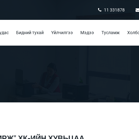
11 331878
удас
Бидний тухай
Үйлчилгээ
Мэдээ
Тусламж
Холбо
РЖ" ХК-ИЙН ХУВЬЦАА