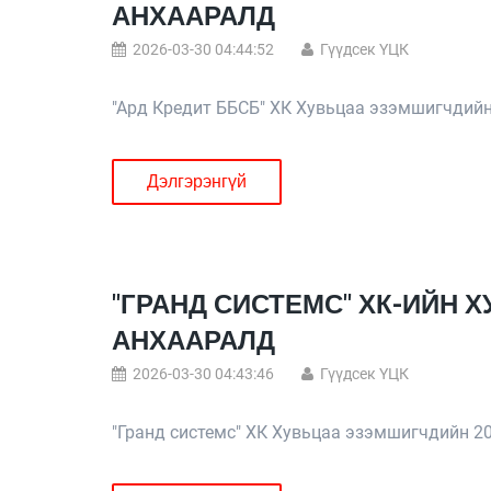
АНХААРАЛД
2026-03-30 04:44:52
Гүүдсек ҮЦК
"Ард Кредит ББСБ" ХК Хувьцаа эзэмшигчдийн
Дэлгэрэнгүй
"ГРАНД СИСТЕМС" ХК-ИЙН
АНХААРАЛД
2026-03-30 04:43:46
Гүүдсек ҮЦК
"Гранд системс" ХК Хувьцаа эзэмшигчдийн 2