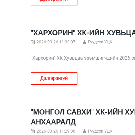
"ХАРХОРИН" ХК-ИЙН ХУВЬ
2026-03-26 11:33:07
Гүүдсек ҮЦК
"Хархорин" ХК Хувьцаа эзэмшигчдийн 2026 о
Дэлгэрэнгүй
"МОНГОЛ САВХИ" ХК-ИЙН 
АНХААРАЛД
2026-03-26 11:29:36
Гүүдсек ҮЦК