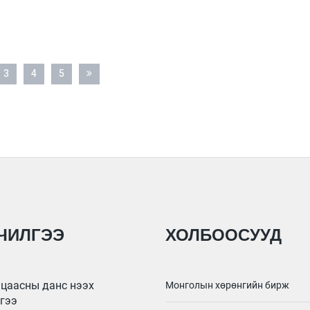
3
4
5
ЧИЛГЭЭ
ХОЛБООСУУД
цаасны данс нээх
Монголын хөрөнгийн бирж
гээ