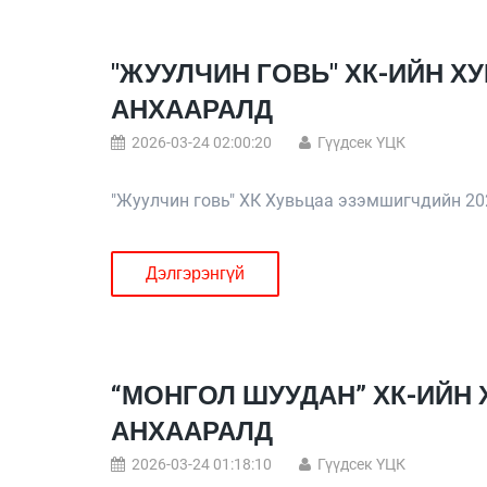
"ЖУУЛЧИН ГОВЬ" ХК-ИЙН 
АНХААРАЛД
2026-03-24 02:00:20
Гүүдсек ҮЦК
"Жуулчин говь" ХК Хувьцаа эзэмшигчдийн 20
Дэлгэрэнгүй
“МОНГОЛ ШУУДАН” ХК-ИЙН
АНХААРАЛД
2026-03-24 01:18:10
Гүүдсек ҮЦК