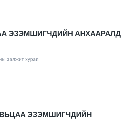
ЦАА ЭЗЭМШИГЧДИЙН АНХААРАЛД
ны ээлжит хурал
ХУВЬЦАА ЭЗЭМШИГЧДИЙН