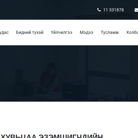
11 331878
удас
Бидний тухай
Үйлчилгээ
Мэдээ
Тусламж
Холбо
ЙН ХУВЬЦАА ЭЗЭМШИГЧДИЙН