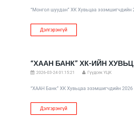
“Монгол шуудан” ХК Хувьцаа эзэмшигчдийн 
Дэлгэрэнгүй
“ХААН БАНК” ХК-ИЙН ХУВ
2026-03-24 01:15:21
Гүүдсек ҮЦК
“ХААН Банк” ХК Хувьцаа эзэмшигчдийн 2026
Дэлгэрэнгүй