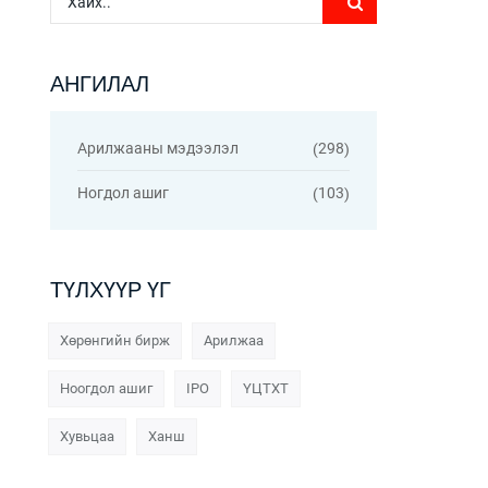
АНГИЛАЛ
Арилжааны мэдээлэл
298
Ногдол ашиг
103
ТҮЛХҮҮР ҮГ
Хөрөнгийн бирж
Арилжаа
Ноогдол ашиг
IPO
ҮЦТХТ
Хувьцаа
Ханш