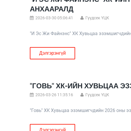
АНХААРАЛД
2026-03-30 05:06:41
Гүүдсек ҮЦК
"И Эс Жи Файнэнс" ХК Хувьцаа эзэмшигчдийн
Дэлгэрэнгүй
"ГОВЬ" ХК-ИЙН ХУВЬЦАА 
2026-03-26 11:35:16
Гүүдсек ҮЦК
"Говь" ХК Хувьцаа эзэмшигчдийн 2026 оны э
Дэлгэрэнгүй