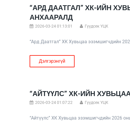
“АРД ДААТГАЛ” ХК-ИЙН Х
АНХААРАЛД
2026-03-24 01:13:01
Гүүдсек ҮЦК
“Ард Даатгал” ХК Хувьцаа эзэмшигчдийн 202
Дэлгэрэнгүй
“АЙТҮҮЛС” ХК-ИЙН ХУВЬЦ
2026-03-24 01:07:22
Гүүдсек ҮЦК
“Айтүүлс” ХК Хувьцаа эзэмшигчдийн 2026 он