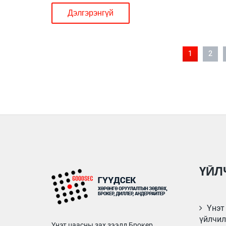
Дэлгэрэнгүй
1
2
ҮЙЛ
Үнэт 
үйлчил
Үнэт цаасны зах зээлд Брокер,