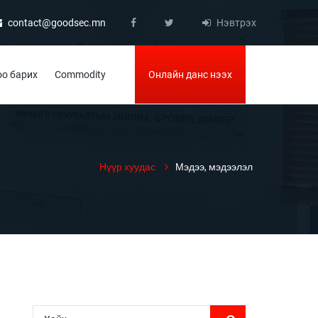
contact@goodsec.mn
Нэвтрэх
о барих
Commodity
Онлайн данс нээх
Нүүр хуудас
Мэдээ, мэдээлэл