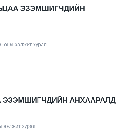
УВЬЦАА ЭЗЭМШИГЧДИЙН
6 оны ээлжит хурал
АА ЭЗЭМШИГЧДИЙН АНХААРАЛД
ы ээлжит хурал