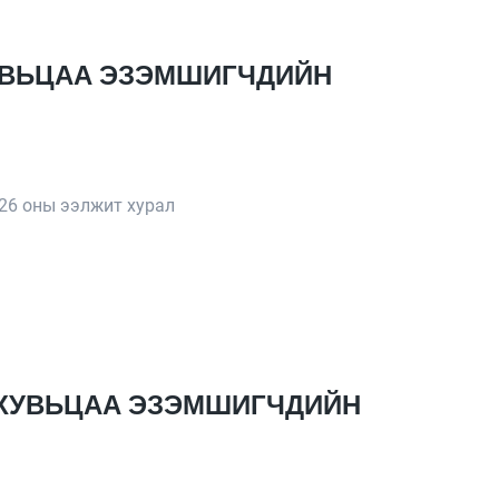
ХУВЬЦАА ЭЗЭМШИГЧДИЙН
26 оны ээлжит хурал
 ХУВЬЦАА ЭЗЭМШИГЧДИЙН