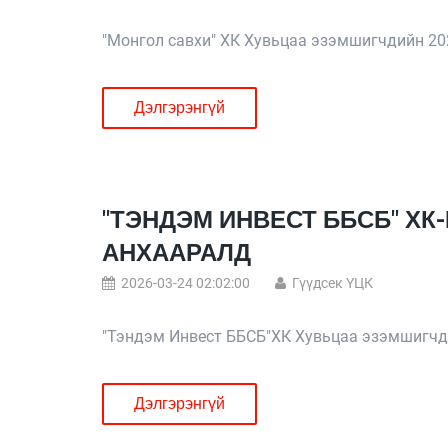
"Монгол савхи" ХК Хувьцаа эзэмшигчдийн 20
Дэлгэрэнгүй
"ТЭНДЭМ ИНВЕСТ ББСБ" Х
АНХААРАЛД
2026-03-24 02:02:00
Гүүдсек ҮЦК
"Тэндэм Инвест ББСБ"ХК Хувьцаа эзэмшигчд
Дэлгэрэнгүй