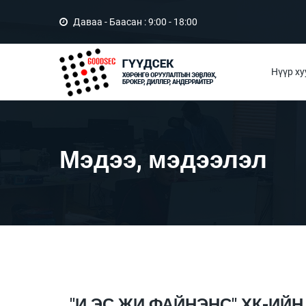
Даваа - Баасан : 9:00 - 18:00
Нүүр ху
Мэдээ, мэдээлэл
"И ЭС ЖИ ФАЙНЭНС" ХК-И