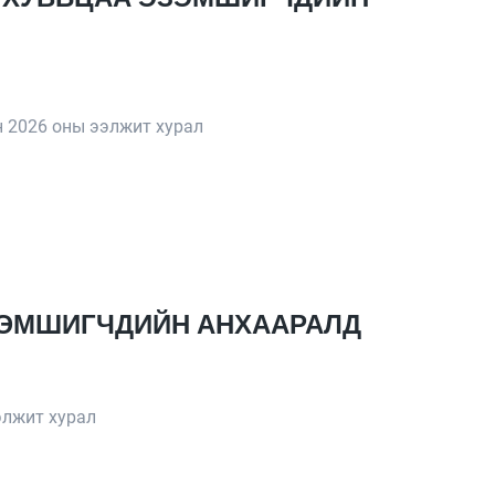
 2026 оны ээлжит хурал
ЭЗЭМШИГЧДИЙН АНХААРАЛД
элжит хурал