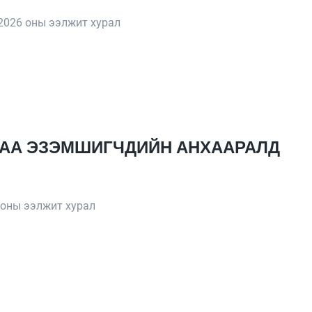
2026 оны ээлжит хурал
ЬЦАА ЭЗЭМШИГЧДИЙН АНХААРАЛД
 оны ээлжит хурал