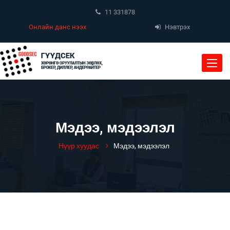
11 331878
Онлайн данс нээх
Нэвтрэх
Toggle
naviga
Мэдээ, мэдээлэл
Нүүр хуудас
Мэдээ, мэдээлэл