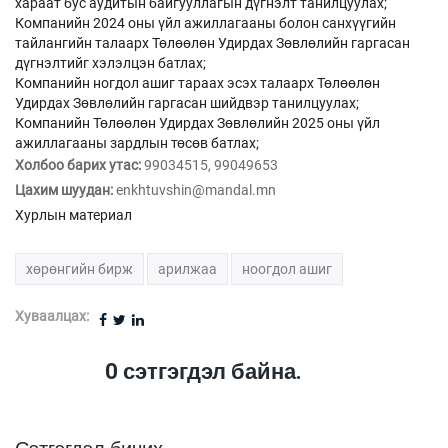
хараат бус аудитын байгууллагын дүгнэлт танилцуулах;
Компанийн 2024 оны үйл ажиллагааны болон санхүүгийн
тайлангийн талаарх Төлөөлөн Удирдах Зөвлөлийн гаргасан
дүгнэлтийг хэлэлцэн батлах;
Компанийн ногдол ашиг тараах эсэх талаарх Төлөөлөн
Удирдах Зөвлөлийн гаргасан шийдвэр танилцуулах;
Компанийн Төлөөлөн Удирдах Зөвлөлийн 2025 оны үйл
ажиллагааны зардлын төсөв батлах;
Холбоо барих утас:
99034515, 99049653
Цахим шуудан:
enkhtuvshin@mandal.mn
Хурлын материал
хөрөнгийн бирж
арилжаа
ноогдол ашиг
Хуваалцах:
0
сэтгэгдэл байна.