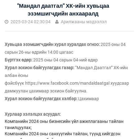
"Мандал даатгал" ХК-ийн хувьцаа
эзэмшигчдийн анхааралд
2025-03-24 02:30:04
Арилжааны мэдээлэл
Хувьцаа эзэмшигчдийн хурал хуралдах огноо:
2025 оны 04
сарын 26-ны өдрийн 14:00 цагаас
Бүртгэх өдөр:
2025 оны 04 сарын 04-ний өдөр
Хурал зохион байгуулагдах газар:
“Мандал Даатгал” ХК-ийн
албан ёсны
фэйсбүүк
https://www.facebook.com/mandaldaatgal
хуудсаар
дамжуулан цахимаар зохион байгуулна.
Хурал зохион байгуулагдах хэлбэр:
Цахимаар
Хурлаар хэлэлцэх асуудал:
Компанийн 2024 оны бизнесийн үйл ажиллагааны тайлан
танилцуулах;
Компанийн 2024 оны санхүүгийн тайлан, түүнд хийгдсэн