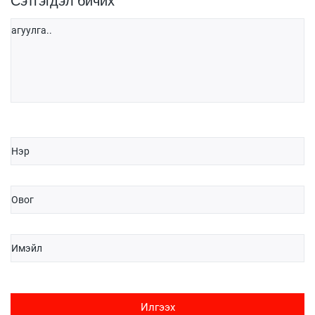
Сэтгэгдэл бичих
Илгээх