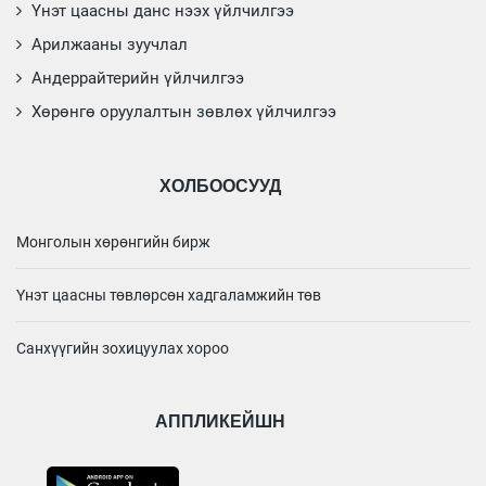
Үнэт цаасны данс нээх үйлчилгээ
Арилжааны зуучлал
Андеррайтерийн үйлчилгээ
Хөрөнгө оруулалтын зөвлөх үйлчилгээ
ХОЛБООСУУД
Монголын хөрөнгийн бирж
Үнэт цаасны төвлөрсөн хадгаламжийн төв
Санхүүгийн зохицуулах хороо
АППЛИКЕЙШН