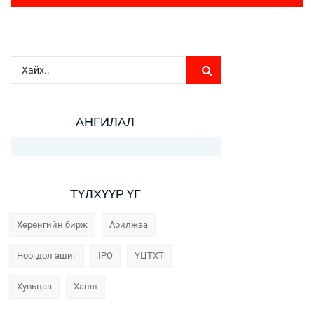
АНГИЛАЛ
ТҮЛХҮҮР ҮГ
Хөрөнгийн бирж
Арилжаа
Ноогдол ашиг
IPO
ҮЦТХТ
Хувьцаа
Ханш