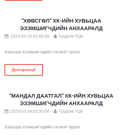
"ХӨВСГӨЛ" ХК-ИЙН ХУВЬЦАА
ЭЗЭМШИГЧДИЙН АНХААРАЛД
2025-03-25 02:08:28
Гүүдсек ҮЦК
Хувьцаа эзэмшигчдийн ээлжит хурал
Дэлгэрэнгүй
"МАНДАЛ ДААТГАЛ" ХК-ИЙН ХУВЬЦАА
ЭЗЭМШИГЧДИЙН АНХААРАЛД
2025-03-24 02:30:04
Гүүдсек ҮЦК
Хувьцаа эзэмшигчдийн ээлжит хурал