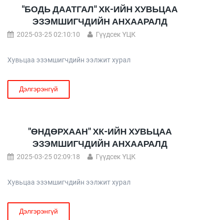
"БОДЬ ДААТГАЛ" ХК-ИЙН ХУВЬЦАА
ЭЗЭМШИГЧДИЙН АНХААРАЛД
2025-03-25 02:10:10
Гүүдсек ҮЦК
Хувьцаа эзэмшигчдийн ээлжит хурал
Дэлгэрэнгүй
"ӨНДӨРХААН" ХК-ИЙН ХУВЬЦАА
ЭЗЭМШИГЧДИЙН АНХААРАЛД
2025-03-25 02:09:18
Гүүдсек ҮЦК
Хувьцаа эзэмшигчдийн ээлжит хурал
Дэлгэрэнгүй