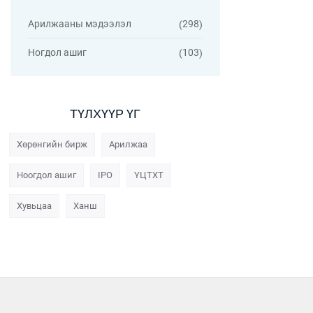
Арилжааны мэдээлэл
298
Ногдол ашиг
103
ТҮЛХҮҮР ҮГ
Хөрөнгийн бирж
Арилжаа
Ноогдол ашиг
IPO
ҮЦТХТ
Хувьцаа
Ханш