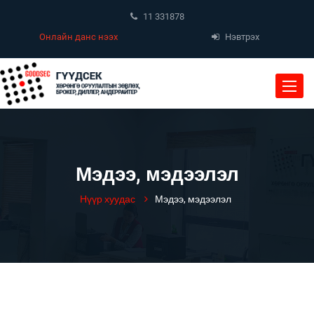
11 331878
Онлайн данс нээх
Нэвтрэх
Toggle
naviga
Мэдээ, мэдээлэл
Нүүр хуудас
Мэдээ, мэдээлэл