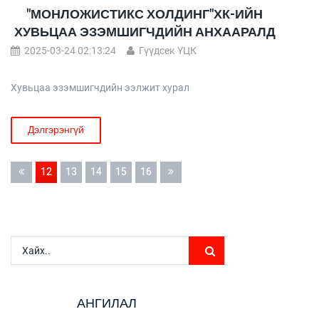
"МОНЛОЖИСТИКС ХОЛДИНГ"ХК-ИЙН
ХУВЬЦАА ЭЗЭМШИГЧДИЙН АНХААРАЛД
2025-03-24 02:13:24
Гүүдсек ҮЦК
Хувьцаа эзэмшигчдийн ээлжит хурал
Дэлгэрэнгүй
12
13
14
15
16
АНГИЛАЛ