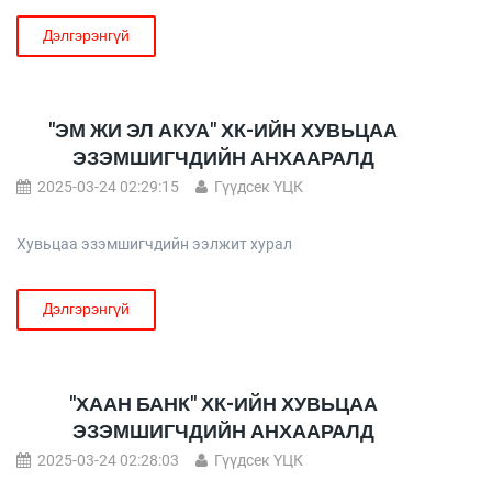
Дэлгэрэнгүй
"ЭМ ЖИ ЭЛ АКУА" ХК-ИЙН ХУВЬЦАА
ЭЗЭМШИГЧДИЙН АНХААРАЛД
2025-03-24 02:29:15
Гүүдсек ҮЦК
Хувьцаа эзэмшигчдийн ээлжит хурал
Дэлгэрэнгүй
"ХААН БАНК" ХК-ИЙН ХУВЬЦАА
ЭЗЭМШИГЧДИЙН АНХААРАЛД
2025-03-24 02:28:03
Гүүдсек ҮЦК