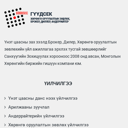
Үнэт цаасны зах зээлд Брокер, Дилер, Хөрөнгө оруулалтын
зөвлөхийн үйл ажиллагаа эрхлэх тусгай зөвшөөрлийг
Санхүүгийн Зохицуулах хорооноос 2008 онд авсан, Монголын
Хөрөнгийн биржийн гишүүн компани юм.
ҮЙЛЧИЛГЭЭ
Үнэт цаасны данс нээх үйлчилгээ
Арилжааны зуучлал
Андеррайтерийн үйлчилгээ
Хөрөнгө оруулалтын зөвлөх үйлчилгээ