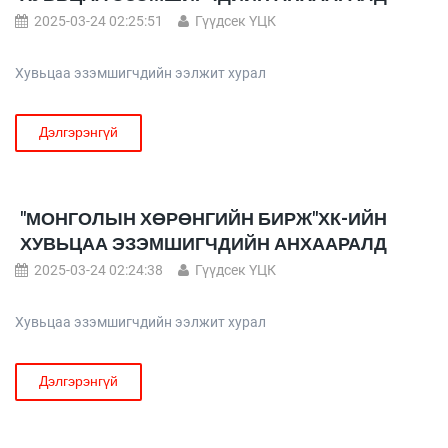
2025-03-24 02:25:51
Гүүдсек ҮЦК
Хувьцаа эзэмшигчдийн ээлжит хурал
Дэлгэрэнгүй
"МОНГОЛЫН ХӨРӨНГИЙН БИРЖ"ХК-ИЙН
ХУВЬЦАА ЭЗЭМШИГЧДИЙН АНХААРАЛД
2025-03-24 02:24:38
Гүүдсек ҮЦК
Хувьцаа эзэмшигчдийн ээлжит хурал
Дэлгэрэнгүй