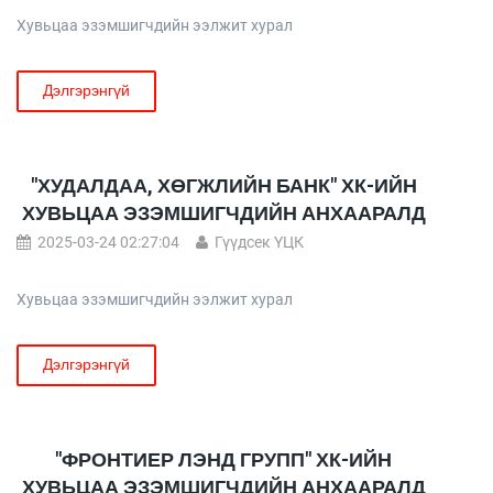
Хувьцаа эзэмшигчдийн ээлжит хурал
Дэлгэрэнгүй
"ХУДАЛДАА, ХӨГЖЛИЙН БАНК" ХК-ИЙН
ХУВЬЦАА ЭЗЭМШИГЧДИЙН АНХААРАЛД
2025-03-24 02:27:04
Гүүдсек ҮЦК
Хувьцаа эзэмшигчдийн ээлжит хурал
Дэлгэрэнгүй
"ФРОНТИЕР ЛЭНД ГРУПП" ХК-ИЙН
ХУВЬЦАА ЭЗЭМШИГЧДИЙН АНХААРАЛД