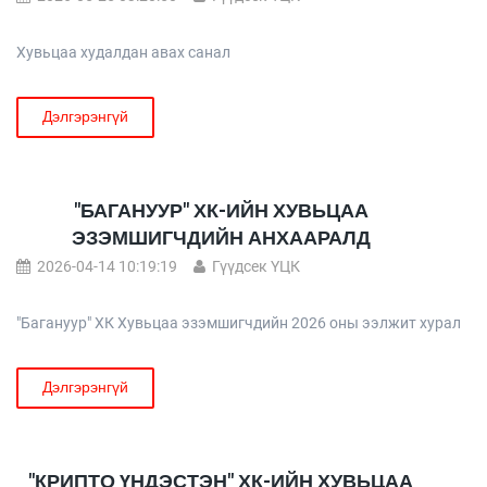
Хувьцаа худалдан авах санал
Дэлгэрэнгүй
"БАГАНУУР" ХК-ИЙН ХУВЬЦАА
ЭЗЭМШИГЧДИЙН АНХААРАЛД
2026-04-14 10:19:19
Гүүдсек ҮЦК
"Багануур" ХК Хувьцаа эзэмшигчдийн 2026 оны ээлжит хурал
Дэлгэрэнгүй
"КРИПТО ҮНДЭСТЭН" ХК-ИЙН ХУВЬЦАА