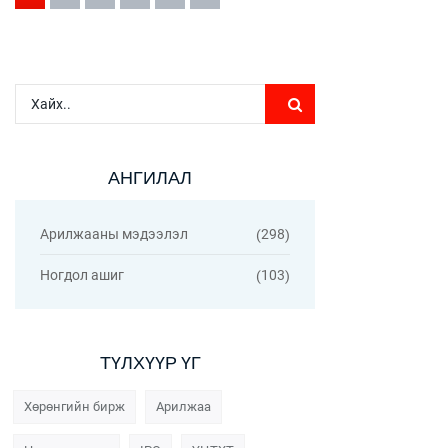
АНГИЛАЛ
Арилжааны мэдээлэл
298
Ногдол ашиг
103
ТҮЛХҮҮР ҮГ
Хөрөнгийн бирж
Арилжаа