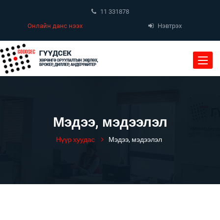
11 331878
Онлайн данс нээх
Нэвтрэх
Toggle
naviga
Мэдээ, мэдээлэл
Нүүр хуудас
Мэдээ, мэдээлэл