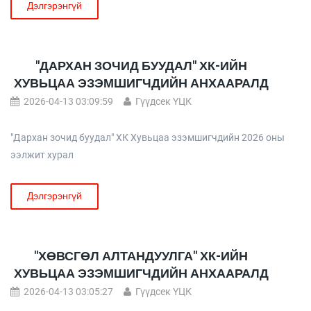
Дэлгэрэнгүй
"ДАРХАН ЗОЧИД БУУДАЛ" ХК-ИЙН
ХУВЬЦАА ЭЗЭМШИГЧДИЙН АНХААРАЛД
2026-04-13 03:09:59
Гүүдсек ҮЦК
"Дархан зочид буудал" ХК Хувьцаа эзэмшигчдийн 2026 оны
ээлжит хурал
Дэлгэрэнгүй
"ХӨВСГӨЛ АЛТАНДУУЛГА" ХК-ИЙН
ХУВЬЦАА ЭЗЭМШИГЧДИЙН АНХААРАЛД
2026-04-13 03:05:27
Гүүдсек ҮЦК