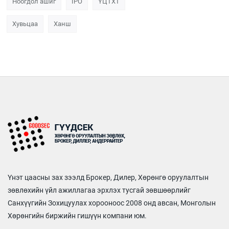
Ноогдол ашиг
IPO
ҮЦТХТ
Хувьцаа
Ханш
Үнэт цаасны зах зээлд Брокер, Дилер, Хөрөнгө оруулалтын
зөвлөхийн үйл ажиллагаа эрхлэх тусгай зөвшөөрлийг
Санхүүгийн Зохицуулах хорооноос 2008 онд авсан, Монголын
Хөрөнгийн биржийн гишүүн компани юм.