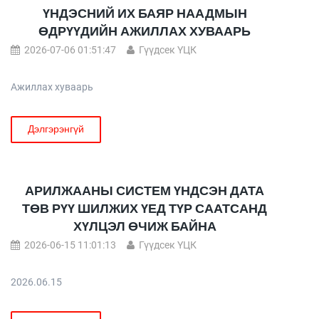
ҮНДЭСНИЙ ИХ БАЯР НААДМЫН
ӨДРҮҮДИЙН АЖИЛЛАХ ХУВААРЬ
2026-07-06 01:51:47
Гүүдсек ҮЦК
Ажиллах хуваарь
Дэлгэрэнгүй
АРИЛЖААНЫ СИСТЕМ ҮНДСЭН ДАТА
ТӨВ РҮҮ ШИЛЖИХ ҮЕД ТҮР СААТСАНД
ХҮЛЦЭЛ ӨЧИЖ БАЙНА
2026-06-15 11:01:13
Гүүдсек ҮЦК
2026.06.15