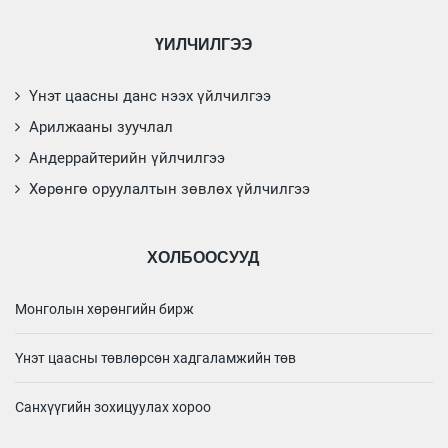
ҮЙЛЧИЛГЭЭ
Үнэт цаасны данс нээх үйлчилгээ
Арилжааны зуучлал
Андеррайтерийн үйлчилгээ
Хөрөнгө оруулалтын зөвлөх үйлчилгээ
ХОЛБООСУУД
Монголын хөрөнгийн бирж
Үнэт цаасны төвлөрсөн хадгаламжийн төв
Санхүүгийн зохицуулах хороо