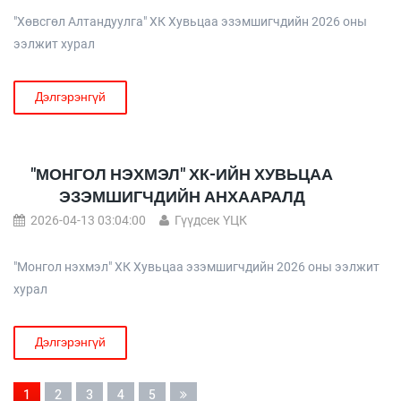
"Хөвсгөл Алтандуулга" ХК Хувьцаа эзэмшигчдийн 2026 оны
ээлжит хурал
Дэлгэрэнгүй
"МОНГОЛ НЭХМЭЛ" ХК-ИЙН ХУВЬЦАА
ЭЗЭМШИГЧДИЙН АНХААРАЛД
2026-04-13 03:04:00
Гүүдсек ҮЦК
"Монгол нэхмэл" ХК Хувьцаа эзэмшигчдийн 2026 оны ээлжит
хурал
Дэлгэрэнгүй
1
2
3
4
5