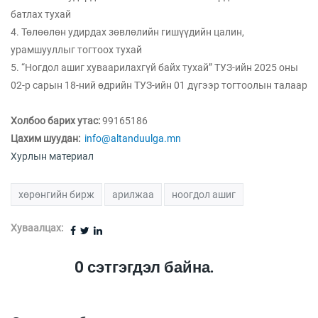
батлах тухай
4. Төлөөлөн удирдах зөвлөлийн гишүүдийн цалин,
урамшууллыг тогтоох тухай
5. “Ногдол ашиг хуваарилахгүй байх тухай” ТУЗ-ийн 2025 оны
02-р сарын 18-ний өдрийн ТУЗ-ийн 01 дүгээр тогтоолын талаар
Холбоо барих утас:
99165186
Цахим шуудан:
info@altanduulga.mn
Хурлын материал
хөрөнгийн бирж
арилжаа
ноогдол ашиг
Хуваалцах:
0
сэтгэгдэл байна.