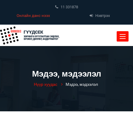
11 331878
Онлайн данс нээх
Нэвтрэх
Toggle
naviga
Мэдээ, мэдээлэл
Нүүр хуудас
Мэдээ, мэдээлэл