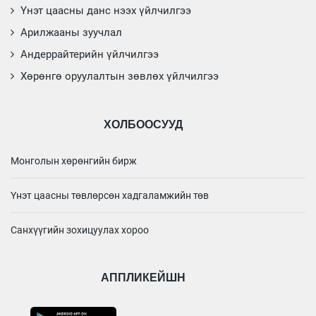
Үнэт цаасны данс нээх үйлчилгээ
Арилжааны зуучлал
Андеррайтерийн үйлчилгээ
Хөрөнгө оруулалтын зөвлөх үйлчилгээ
ХОЛБООСУУД
Монголын хөрөнгийн бирж
Үнэт цаасны төвлөрсөн хадгаламжийн төв
Санхүүгийн зохицуулах хороо
АППЛИКЕЙШН