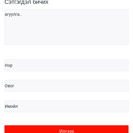
Сэтгэгдэл бичих
Илгээх