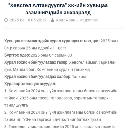
"Хөвсгөл Алтандуулга" ХК-ийн хувьцаа
эзэмшигчдийн анхааралд
2025-04-18 05:20:19
Арилжааны мэдээлэл
Хувьцаа эзэмшигчдийн хурал хуралдах огноо, цаг:
2025 оны
04-р сарын 25-ны өдрийн 11 цагт
Бүртгэх өдөр:
2025 оны 04 сарын 03
Хурал зохион байгуулагдах газар:
Хөвсгөл аймаг, Тариалан
сум, Мандал баг, Компанийн хурлын танхимд
Хурал зохион байгуулагдах хэлбэр:
Танхим
Хурлаар хэлэлцэх асуудал:
1. Компанийн 2024 оны үйл ажиллагааны болон санхүүгийн
тайлан, 2025 оны төсөв, төлөвлөгөө, зорилтын талаарх
танилцуулга
2. Компанийн 2024 оны үйл ажиллагааны болон санхүүгийн
тайланд ТУЗ-ийн гаргасан дүгнэлтийг батлах тухай
3. Төлөөлөн удирдах зөвлөлийн 2025 оны зардлын төсвийг