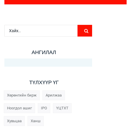
АНГИЛАЛ
ТҮЛХҮҮР ҮГ
Хөрөнгийн бирж
Арилжаа
Ноогдол ашиг
IPO
ҮЦТХТ
Хувьцаа
Ханш