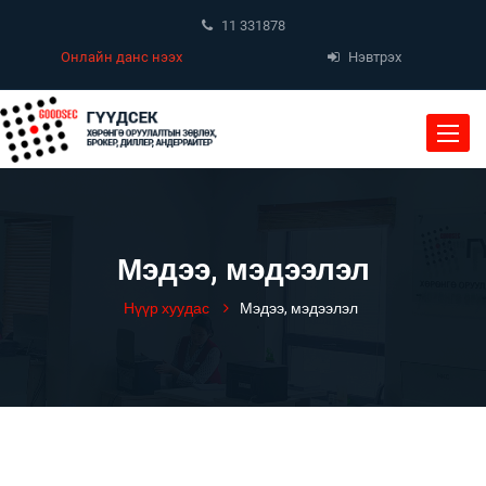
11 331878
Онлайн данс нээх
Нэвтрэх
Toggle
naviga
Мэдээ, мэдээлэл
Нүүр хуудас
Мэдээ, мэдээлэл