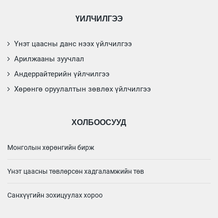
ҮЙЛЧИЛГЭЭ
Үнэт цаасны данс нээх үйлчилгээ
Арилжааны зуучлал
Андеррайтерийн үйлчилгээ
Хөрөнгө оруулалтын зөвлөх үйлчилгээ
ХОЛБООСУУД
Монголын хөрөнгийн бирж
Үнэт цаасны төвлөрсөн хадгаламжийн төв
Санхүүгийн зохицуулах хороо