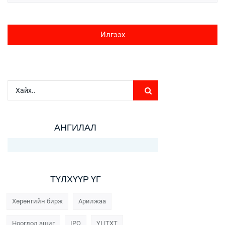
Илгээх
АНГИЛАЛ
ТҮЛХҮҮР ҮГ
Хөрөнгийн бирж
Арилжаа
Ноогдол ашиг
IPO
ҮЦТХТ