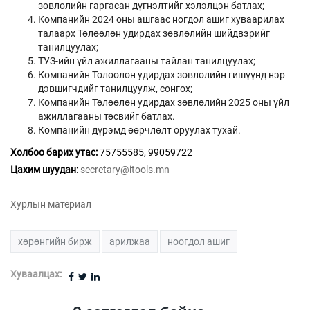
зөвлөлийн гаргасан дүгнэлтийг хэлэлцэн батлах;
Компанийн 2024 оны ашгаас ногдол ашиг хуваарилах
талаарх Төлөөлөн удирдах зөвлөлийн шийдвэрийг
танилцуулах;
ТУЗ-ийн үйл ажиллагааны тайлан танилцуулах;
Компанийн Төлөөлөн удирдах зөвлөлийн гишүүнд нэр
дэвшигчдийг танилцуулж, сонгох;
Компанийн Төлөөлөн удирдах зөвлөлийн 2025 оны үйл
ажиллагааны төсвийг батлах.
Компанийн дүрэмд өөрчлөлт оруулах тухай.
Холбоо барих утас:
75755585, 99059722
Цахим шуудан:
secretary@itools.mn
Хурлын материал
хөрөнгийн бирж
арилжаа
ноогдол ашиг
Хуваалцах: