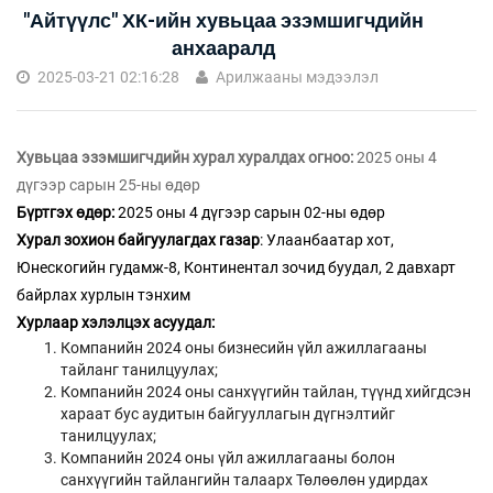
"Айтүүлс" ХК-ийн хувьцаа эзэмшигчдийн
анхааралд
2025-03-21 02:16:28
Арилжааны мэдээлэл
Хувьцаа эзэмшигчдийн хурал хуралдах огноо:
2025 оны 4
дүгээр сарын 25-ны өдөр
Бүртгэх өдөр:
2025 оны 4 дүгээр сарын 02-ны өдөр
Хурал зохион байгуулагдах газар
: Улаанбаатар хот,
Юнескогийн гудамж-8, Континентал зочид буудал, 2 давхарт
байрлах хурлын тэнхим
Хурлаар хэлэлцэх асуудал:
Компанийн 2024 оны бизнесийн үйл ажиллагааны
тайланг танилцуулах;
Компанийн 2024 оны санхүүгийн тайлан, түүнд хийгдсэн
хараат бус аудитын байгууллагын дүгнэлтийг
танилцуулах;
Компанийн 2024 оны үйл ажиллагааны болон
санхүүгийн тайлангийн талаарх Төлөөлөн удирдах