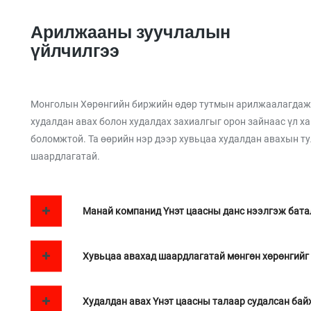
Арилжааны зуучлалын
үйлчилгээ
Монголын Хөрөнгийн биржийн өдөр тутмын арилжаалагдаж б
худалдан авах болон худалдах захиалгыг орон зайнаас үл 
боломжтой. Та өөрийн нэр дээр хувьцаа худалдан авахын т
шаардлагатай.
Манай компанид Үнэт цаасны данс нээлгэж бата
Хувьцаа авахад шаардлагатай мөнгөн хөрөнгийг
Худалдан авах Үнэт цаасны талаар судалсан байх