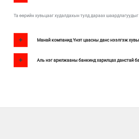
Та өөрийн хувьцааг худалдахын тулд дараах шаардлагуудыг
Манай компанид Үнэт цаасны данс нээлгэж хувьц
Аль нэг арилжааны банкинд харилцах данстай б