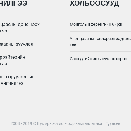
ЧИЛГЭЭ
ХОЛБООСУУД
цаасны данс нээх
Монголын хөрөнгийн бирж
гээ
Үнэт цаасны төвлөрсөн хадга
жааны зуучлал
төв
ррайтерийн
Санхүүгийн зохицуулах хороо
гээ
нгө оруулалтын
 үйлчилгээ
2008 - 2019 © Бүх эрх зохиогчоор хамгаалагдсан
Гүүдсек