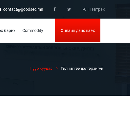
contact@goodsec.mn
Нэвтрэх
о барих
Commodity
Онлайн данс нээх
Нүүр хуудас
Үйлчилгээ дэлгэрэнгүй