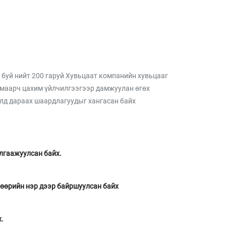
уй нийт 200 гаруй Хувьцаат компанийн хувьцааг
хамаарч цахим үйлчилгээгээр дамжуулан өгөх
улд дараах шаардлагуудыг хангасан байх
лгаажуулсан байх.
 өөрийн нэр дээр байршуулсан байх
.