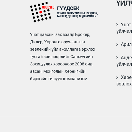
ҮЙЛ
Үнэт 
үйлчил
Үнэт цаасны зах зээлд Брокер,
Дилер, Хөрөнгө оруулалтын
Арил
зөвлөхийн үйл ажиллагаа эрхлэх
тусгай зөвшөөрлийг Санхүүгийн
Анде
үйлчил
Зохицуулах хорооноос 2008 онд
авсан, Монголын Хөрөнгийн
Хөрө
биржийн гишүүн компани юм.
зөвлөх