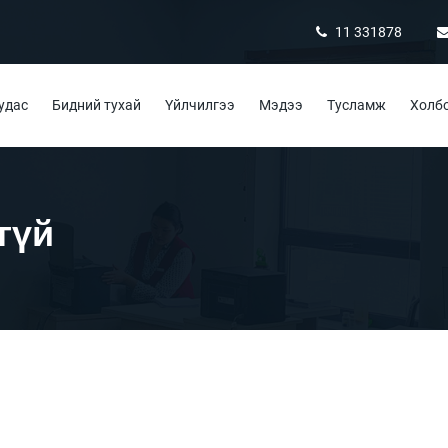
11 331878
удас
Бидний тухай
Үйлчилгээ
Мэдээ
Тусламж
Холбо
гүй