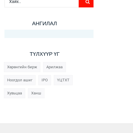
АНГИЛАЛ
ТҮЛХҮҮР ҮГ
Хөрөнгийн бирж
Арилжаа
Ноогдол ашиг
IPO
ҮЦТХТ
Хувьцаа
Ханш