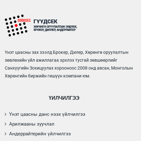
Үнэт цаасны зах зээлд Брокер, Дилер, Хөрөнгө оруулалтын
зөвлөхийн үйл ажиллагаа эрхлэх тусгай зөвшөөрлийг
Санхүүгийн Зохицуулах хорооноос 2008 онд авсан, Монголын
Хөрөнгийн биржийн гишүүн компани юм.
ҮЙЛЧИЛГЭЭ
Үнэт цаасны данс нээх үйлчилгээ
Арилжааны зуучлал
Андеррайтерийн үйлчилгээ