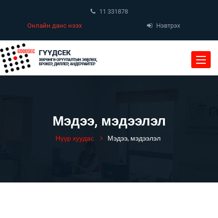
11 331878
Онлайн данс нээх
Нэвтрэх
Toggle
naviga
Мэдээ, мэдээлэл
Нүүр хуудас
Мэдээ, мэдээлэл