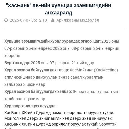
"ХасБанк" ХК-ийн хувьцаа эзэмшигчдийн
анхааралд
2025-07-07 05:12:10
Арилжааны мэдээлэл
Хувьцаа эзэмшигчдийн хурал хуралдах огноо, цаг:
2025 оны
07-р сарын 25-ны өдрөөс 2025 оны 08-р сарын 26-ны өдрийн
хооронд
Бүртгэх өдөр:
2025 оны 07-р сарын 21-ний өдөр
Хурал зохион байгуулагдах газар:
ХасМийтинг (XacMeeting)
аппликейшнаар дамжуулан эчнээ санал хураалтын
хэлбэрээр, цахимаар
Хурал зохион байгуулагдах хэлбэр:
Эчнээ санал хураалтын
хэлбэрээр, цахимаар
Хурлаар хэлэлцэх асуудал:
ХасБанк ХК-ийн Дүрэмд нэмэлт, өөрчлөлт оруулах тухай:
Монгол хэл дээрх эхийг англи хэл дээрх эхэд нийцүүлэх;
ХасБанк ХК-ийн Дүрэмд өөрчлөлт оруулах тухай: Зөрүүтэй