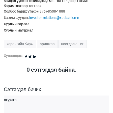
байдал үүссэн тохиолдолд монгол хэл дээрх эхийг
баримтлахаар тогтоох.
Холбоо барих утас:
+(976)-8508-1888
Цахим шуудан:
investor-relations@xacbank.mn
Хурлын зарлал
Хурлын материал
хөрөнгийн бирж
арилжаа
ноогдол ашиг
Хуваалцах:
0
сэтгэгдэл байна.
Сэтгэгдэл бичих