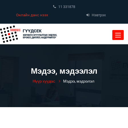
11 331878
Онлайн данс нээх
Нэвтрэх
Toggle
naviga
Мэдээ, мэдээлэл
Нүүр хуудас
Мэдээ, мэдээлэл