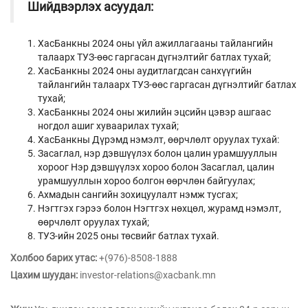
Шийдвэрлэх асуудал:
ХасБанкны 2024 оны үйл ажиллагааны тайлангийн
талаарх ТУЗ-өөс гаргасан дүгнэлтийг батлах тухай;
ХасБанкны 2024 оны аудитлагдсан санхүүгийн
тайлангийн талаарх ТУЗ-өөс гаргасан дүгнэлтийг батлах
тухай;
ХасБанкны 2024 оны жилийн эцсийн цэвэр ашгаас
ногдол ашиг хуваарилах тухай;
ХасБанкны Дүрэмд нэмэлт, өөрчлөлт оруулах тухай:
Засаглал, нэр дэвшүүлэх болон цалин урамшууллын
хороог Нэр дэвшүүлэх хороо болон Засаглал, цалин
урамшууллын хороо болгон өөрчлөн байгуулах;
Ахмадын сангийн зохицуулалт нэмж тусгах;
Нэгтгэх гэрээ болон Нэгтгэх нөхцөл, журамд нэмэлт,
өөрчлөлт оруулах тухай;
ТУЗ-ийн 2025 оны төсвийг батлах тухай.
Холбоо барих утас:
+(976)-8508-1888
Цахим шуудан:
investor-relations@xacbank.mn