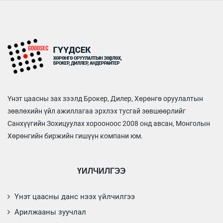
Үнэт цаасны зах зээлд Брокер, Дилер, Хөрөнгө оруулалтын
зөвлөхийн үйл ажиллагаа эрхлэх тусгай зөвшөөрлийг
Санхүүгийн Зохицуулах хорооноос 2008 онд авсан, Монголын
Хөрөнгийн биржийн гишүүн компани юм.
ҮЙЛЧИЛГЭЭ
Үнэт цаасны данс нээх үйлчилгээ
Арилжааны зуучлал