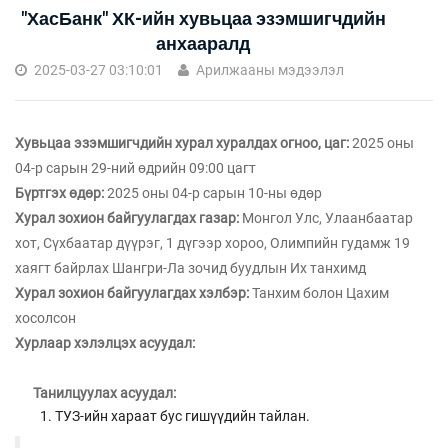
"ХасБанк" ХК-ийн хувьцаа эзэмшигчдийн
анхааралд
2025-03-27 03:10:01
Арилжааны мэдээлэл
Хувьцаа эзэмшигчдийн хурал хуралдах огноо, цаг:
2025 оны
04-р сарын 29-ний өдрийн 09:00 цагт
Бүртгэх өдөр:
2025 оны 04-р сарын 10-ны өдөр
Хурал зохион байгуулагдах газар:
Монгол Улс, Улаанбаатар
хот, Сүхбаатар дүүрэг, 1 дүгээр хороо, Олимпийн гудамж 19
хаягт байрлах Шангри-Ла зочид буудлын Их танхимд
Хурал зохион байгуулагдах хэлбэр:
Танхим болон Цахим
хосолсон
Хурлаар хэлэлцэх асуудал:
Танилцуулах асуудал:
ТУЗ-ийн хараат бус гишүүдийн тайлан.