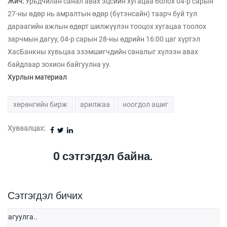
Жич:
Урьдчилан санал авах эцсийн хугацаа болох 04-р сарын
27-ны өдөр нь амралтын өдөр (бүтэнсайн) таарч буй тул
дараагийн ажлын өдөрт шилжүүлэн тооцох хугацаа тоолох
зарчмын дагуу, 04-р сарын 28-ны өдрийн 16:00 цаг хүртэл
ХасБанкны хувьцаа эзэмшигчдийн саналыг хүлээн авах
байдлаар зохион байгуулна уу.
Хурлын материал
хөрөнгийн бирж
арилжаа
ноогдол ашиг
Хуваалцах:
0
сэтгэгдэл байна.
Сэтгэгдэл бичих