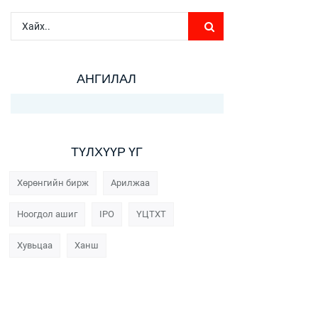
АНГИЛАЛ
ТҮЛХҮҮР ҮГ
Хөрөнгийн бирж
Арилжаа
Ноогдол ашиг
IPO
ҮЦТХТ
Хувьцаа
Ханш