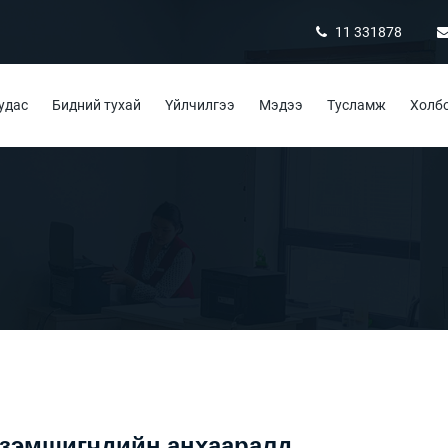
11 331878
удас
Бидний тухай
Үйлчилгээ
Мэдээ
Тусламж
Холбо
эзэмшигчдийн анхааралд