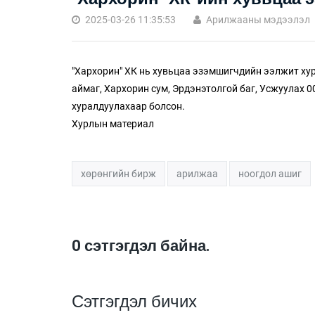
2025-03-26 11:35:53
Арилжааны мэдээлэл
"Хархорин" ХК нь хувьцаа эзэмшигчдийн ээлжит ху
аймаг, Хархорин сум, Эрдэнэтолгой баг, Усжуулах 0
хуралдуулахаар болсон.
Хурлын материал
хөрөнгийн бирж
арилжаа
ноогдол ашиг
0
сэтгэгдэл байна.
Сэтгэгдэл бичих