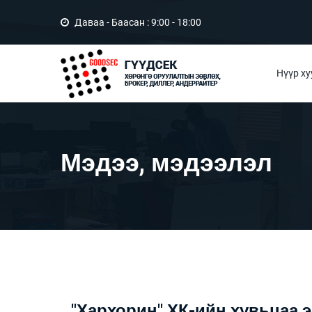
Даваа - Баасан : 9:00 - 18:00
Нүүр ху
Мэдээ, мэдээлэл
"Хархорин" ХК-ийн хувьцаа 