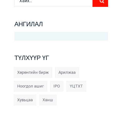
АНГИЛАЛ
ТҮЛХҮҮР ҮГ
Хөрөнгийн бирж
Арилжаа
Ноогдол ашиг
IPO
ҮЦТХТ
Хувьцаа
Ханш