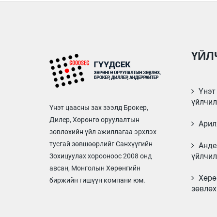
ҮЙЛ
Үнэт 
үйлчил
Үнэт цаасны зах зээлд Брокер,
Дилер, Хөрөнгө оруулалтын
Арил
зөвлөхийн үйл ажиллагаа эрхлэх
тусгай зөвшөөрлийг Санхүүгийн
Анде
үйлчил
Зохицуулах хорооноос 2008 онд
авсан, Монголын Хөрөнгийн
Хөрө
биржийн гишүүн компани юм.
зөвлөх