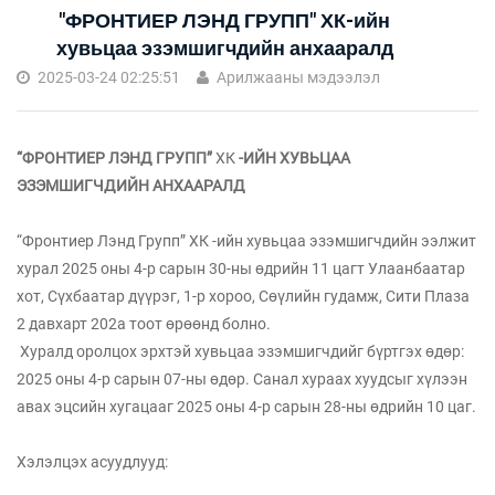
"ФРОНТИЕР ЛЭНД ГРУПП" ХК-ийн
хувьцаа эзэмшигчдийн анхааралд
2025-03-24 02:25:51
Арилжааны мэдээлэл
“ФРОНТИЕР ЛЭНД ГРУПП”
ХК
-ИЙН ХУВЬЦАА
ЭЗЭМШИГЧДИЙН АНХААРАЛД
“Фронтиер Лэнд Групп” ХК -ийн хувьцаа эзэмшигчдийн ээлжит
хурал 2025 оны 4-р сарын 30-ны өдрийн 11 цагт Улаанбаатар
хот, Сүхбаатар дүүрэг, 1-р хороо, Сөүлийн гудамж, Сити Плаза
2 давхарт 202а тоот өрөөнд болно.
Хуралд оролцох эрхтэй хувьцаа эзэмшигчдийг бүртгэх өдөр:
2025 оны 4-р сарын 07-ны өдөр. Санал хураах хуудсыг хүлээн
авах эцсийн хугацааг 2025 оны 4-р сарын 28-ны өдрийн 10 цаг.
Хэлэлцэх асуудлууд: