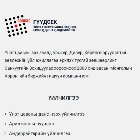
Үнэт цаасны зах зээлд Брокер, Дилер, Хөрөнгө оруулалтын
зөвлөхийн үйл ажиллагаа эрхлэх тусгай зөвшөөрлийг
Санхүүгийн Зохицуулах хорооноос 2008 онд авсан, Монголын
Хөрөнгийн биржийн гишүүн компани юм.
ҮЙЛЧИЛГЭЭ
Үнэт цаасны данс нээх үйлчилгээ
Арилжааны зуучлал
Андеррайтерийн үйлчилгээ