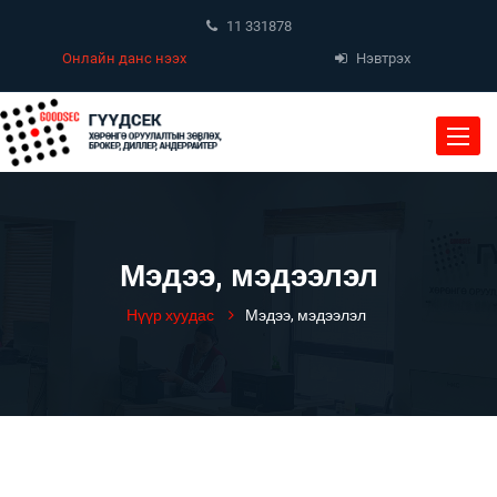
11 331878
Онлайн данс нээх
Нэвтрэх
Toggle
naviga
Мэдээ, мэдээлэл
Нүүр хуудас
Мэдээ, мэдээлэл