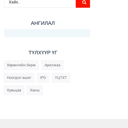
АНГИЛАЛ
ТҮЛХҮҮР ҮГ
Хөрөнгийн бирж
Арилжаа
Ноогдол ашиг
IPO
ҮЦТХТ
Хувьцаа
Ханш