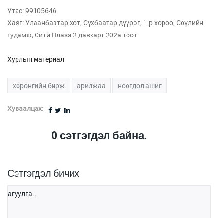
Утас: 99105646
Хаяг: Улаанбаатар хот, Сүхбаатар дүүрэг, 1-р хороо, Сөүлийн
гудамж, Сити Плаза 2 давхарт 202а тоот
Хурлын материал
хөрөнгийн бирж
арилжаа
ноогдол ашиг
Хуваалцах:
0
сэтгэгдэл байна.
Сэтгэгдэл бичих