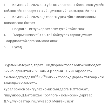
1. Компанийн 2024 оны үйл ажиллагааны болон санхүүгийн
тайлангийн талаарх ТУЗ-ийн дүгнэлтийг хэлэлцэж батлах
2. Компанийн 2025 онд хэрэгжүүлэх үйл ажиллагааны
төлөвлөгөөг батлах
3. Ногдол ашиг хувиарлах эсэх тухай тайлагнах
4. “Морьт Импекс” ХХК-тай байгуулах гэрээг дүгнэх,
шаардлагатай арга хэмжээг авах
5. Бусад
Хурлын материал, гарах шийдвэрийн төсөл болон холбогдох
бичиг баримттай 2025 оны 4-р сарын 01-ний өдрөөс хойш
00
00
ажлын өдрүүдэд 09
-17
цагийн хооронд дараах хаягаар ирж
танилцах боломжтой.
Хурал зохион байгуулах комиссын дарга: Р.Отгонбат ,
гишүүнээр Д.Батсайхан, Тооллогын комиссийн даргаар
Д.Чулуунбаатар, гишүүнээр Х.Мөнгөнцэцэг