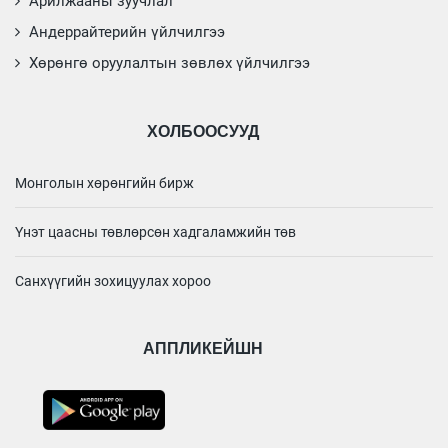
Арилжааны зуучлал
Андеррайтерийн үйлчилгээ
Хөрөнгө оруулалтын зөвлөх үйлчилгээ
ХОЛБООСУУД
Монголын хөрөнгийн бирж
Үнэт цаасны төвлөрсөн хадгаламжийн төв
Санхүүгийн зохицуулах хороо
АППЛИКЕЙШН