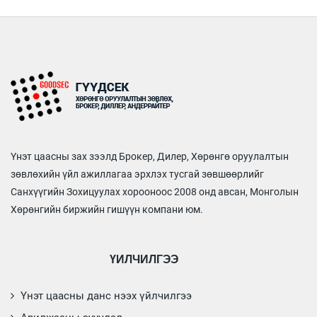
Үнэт цаасны зах зээлд Брокер, Дилер, Хөрөнгө оруулалтын
зөвлөхийн үйл ажиллагаа эрхлэх тусгай зөвшөөрлийг
Санхүүгийн Зохицуулах хорооноос 2008 онд авсан, Монголын
Хөрөнгийн биржийн гишүүн компани юм.
ҮЙЛЧИЛГЭЭ
Үнэт цаасны данс нээх үйлчилгээ