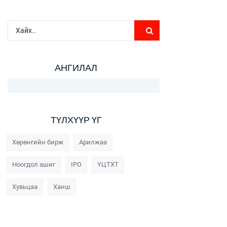
АНГИЛАЛ
ТҮЛХҮҮР ҮГ
Хөрөнгийн бирж
Арилжаа
Ноогдол ашиг
IPO
ҮЦТХТ
Хувьцаа
Ханш