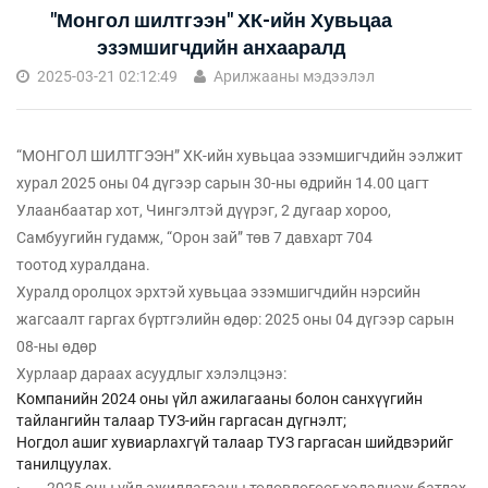
"Монгол шилтгээн" ХК-ийн Хувьцаа
эзэмшигчдийн анхааралд
2025-03-21 02:12:49
Арилжааны мэдээлэл
“МОНГОЛ ШИЛТГЭЭН” ХК-ийн хувьцаа эзэмшигчдийн ээлжит
хурал 2025 оны 04 дүгээр сарын 30-ны өдрийн 14.00 цагт
Улаанбаатар хот, Чингэлтэй дүүрэг, 2 дугаар хороо,
Самбуугийн гудамж, “Орон зай” төв 7 давхарт 704
тоотод хуралдана.
Хуралд оролцох эрхтэй хувьцаа эзэмшигчдийн нэрсийн
жагсаалт гаргах бүртгэлийн өдөр: 2025 оны 04 дүгээр сарын
08-ны өдөр
Хурлаар дараах асуудлыг хэлэлцэнэ:
Компанийн 2024 оны үйл ажилагааны болон санхүүгийн
тайлангийн талаар ТУЗ-ийн гаргасан дүгнэлт;
Ногдол ашиг хувиарлахгүй талаар ТУЗ гаргасан шийдвэрийг
танилцуулах.