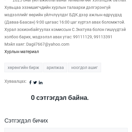
· 2025 оны үйл ажиллагааны төлөвлөгөөг хэлэлцэж батлах
Хувьцаа эзэмшигчдийн хурлын талаархи дэлгэрэнгүй
мэдээллийг өөрийн үйлчлүүлдэг БДК дээр ажлын өдрүүдэд
(Даваа-Баасан) 9:00 цагаас 16:00 цаг хүртэл авах боломжтой.
Хурал зохионбайгуулах комиссын С.Энхтуяа болон гишүүдтэй
холбоо барих, мэдээлэл авах утас: 99111129, 99113391
Мэйл хаяг:
Dagii7667@yahoo.com
Хурлын материал
хөрөнгийн бирж
арилжаа
ноогдол ашиг
Хуваалцах:
0
сэтгэгдэл байна.
Сэтгэгдэл бичих