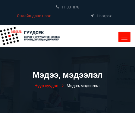
11 331878
Онлайн данс нээх
Нэвтрэх
Toggle
naviga
Мэдээ, мэдээлэл
Нүүр хуудас
Мэдээ, мэдээлэл