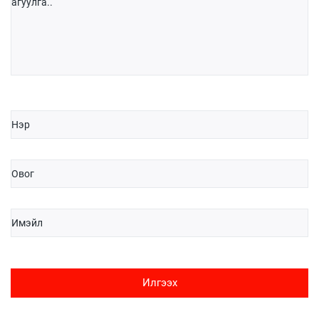
Илгээх