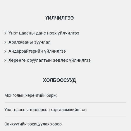
ҮЙЛЧИЛГЭЭ
Үнэт цаасны данс нээх үйлчилгээ
Арилжааны зуучлал
Андеррайтерийн үйлчилгээ
Хөрөнгө оруулалтын зөвлөх үйлчилгээ
ХОЛБООСУУД
Монголын хөрөнгийн бирж
Үнэт цаасны төвлөрсөн хадгаламжийн төв
Санхүүгийн зохицуулах хороо