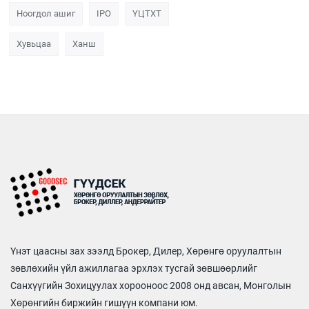
Ноогдол ашиг
IPO
ҮЦТХТ
Хувьцаа
Ханш
Үнэт цаасны зах зээлд Брокер, Дилер, Хөрөнгө оруулалтын
зөвлөхийн үйл ажиллагаа эрхлэх тусгай зөвшөөрлийг
Санхүүгийн Зохицуулах хорооноос 2008 онд авсан, Монголын
Хөрөнгийн биржийн гишүүн компани юм.