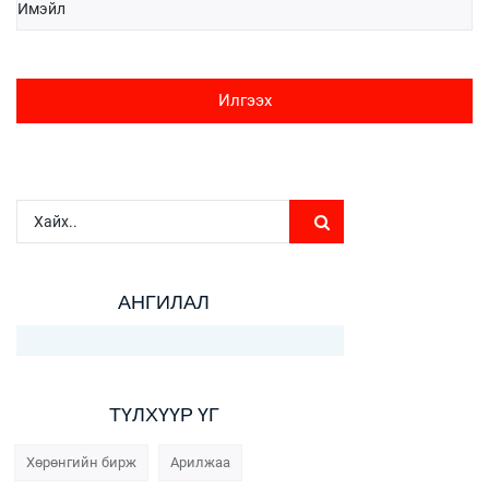
Илгээх
АНГИЛАЛ
ТҮЛХҮҮР ҮГ
Хөрөнгийн бирж
Арилжаа