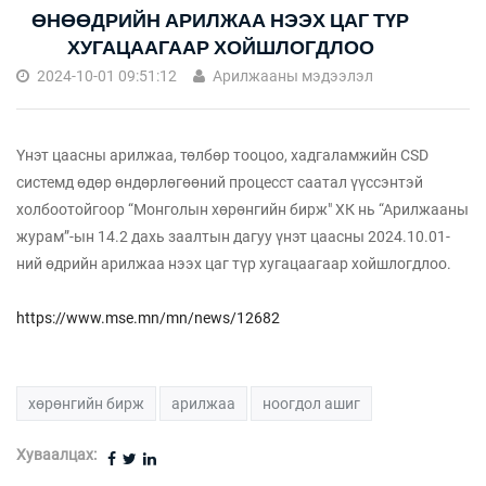
ӨНӨӨДРИЙН АРИЛЖАА НЭЭХ ЦАГ ТҮР
ХУГАЦААГААР ХОЙШЛОГДЛОО
2024-10-01 09:51:12
Арилжааны мэдээлэл
Үнэт цаасны арилжаа, төлбөр тооцоо, хадгаламжийн CSD
системд өдөр өндөрлөгөөний процесст саатал үүссэнтэй
холбоотойгоор “Монголын хөрөнгийн бирж" ХК нь “Арилжааны
журам”-ын 14.2 дахь заалтын дагуу үнэт цаасны 2024.10.01-
ний өдрийн арилжаа нээх цаг түр хугацаагаар хойшлогдлоо.
https://www.mse.mn/mn/news/12682
хөрөнгийн бирж
арилжаа
ноогдол ашиг
Хуваалцах: