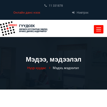
11 331878
Онлайн данс нээх
Нэвтрэх
Toggle
naviga
Мэдээ, мэдээлэл
Нүүр хуудас
Мэдээ, мэдээлэл