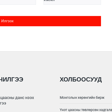
Илгээх
ЧИЛГЭЭ
ХОЛБООСУУД
цаасны данс нээх
Монголын хөрөнгийн бирж
гээ
Үнэт цаасны төвлөрсөн хадга