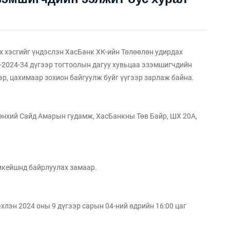
эх хэсгийг үндэслэн ХасБанк ХК-ийн Төлөөлөн удирдах
-2024-34 дүгээр тогтоолын дагуу хувьцаа эзэмшигчдийн
р, цахимаар зохион байгуулж буйг үүгээр зарлаж байна.
рөнхий Сайд Амарын гудамж, ХасБанкны Төв Байр, ШХ 20A,
икейшнд байрлуулах замаар.
эхлэн 2024 оны 9 дүгээр сарын 04-ний өдрийн 16:00 цаг