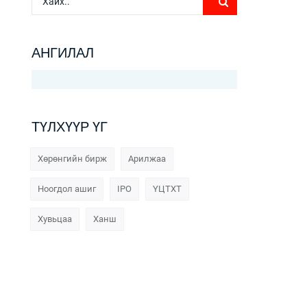
АНГИЛАЛ
ТҮЛХҮҮР ҮГ
Хөрөнгийн бирж
Арилжаа
Ноогдол ашиг
IPO
ҮЦТХТ
Хувьцаа
Ханш