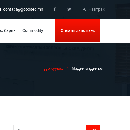
contact@goodsec.mn
Нэвтрэх
о барих
Commodity
Онлайн данс нээх
Нүүр хуудас
Мэдээ, мэдээлэл