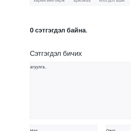
хөрөнгийн бирж
арилжаа
ноогдол ашиг
0
сэтгэгдэл байна.
Сэтгэгдэл бичих