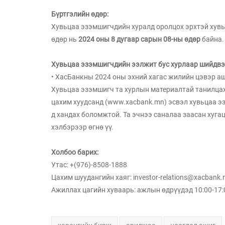
Бүртгэлийн өдөр:
Хувьцаа эзэмшигчдийн хуралд оролцох эрхтэй хувь
өдөр нь
2024 оны 8 дугаар сарын 08-ны өдөр
байна.
Хувьцаа эзэмшигчдийн ээлжит бус хурлаар шийдвэ
• ХасБанкны 2024 оны эхний хагас жилийн цэвэр аш
Хувьцаа эзэмшигч та хурлын материалтай танилцах
цахим хуудсанд (www.xacbank.mn) эсвэл хувьцаа 
д хандах боломжтой. Та эчнээ саналаа заасан ху
хэлбэрээр өгнө үү.
Холбоо барих:
Утас: +(976)-8508-1888
Цахим шуудангийн хаяг:
investor-relations@xacbank
Ажиллах цагийн хуваарь: ажлын өдрүүдэд 10:00-17: