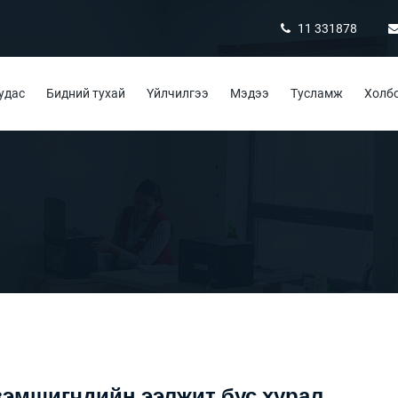
11 331878
удас
Бидний тухай
Үйлчилгээ
Мэдээ
Тусламж
Холбо
эзэмшигчдийн ээлжит бус хурал