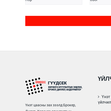
ҮЙЛ
Үнэт 
үйлчил
Үнэт цаасны зах зээлд Брокер,