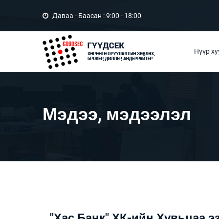
Даваа - Баасан : 9:00 - 18:00
Нүүр ху
Мэдээ, мэдээлэл
"Хас Банк" ХК-ийн Хувьцаа 