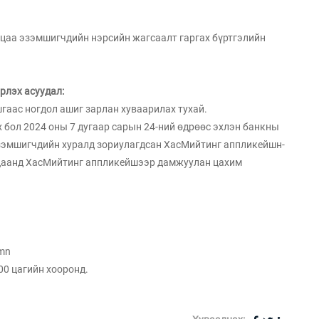
цаа эзэмшигчдийн нэрсийн жагсаалт гаргах бүртгэлийн
рлэх асуудал:
гаас ногдол ашиг зарлан хуваарилах тухай.
 бол 2024 оны 7 дугаар сарын 24-ний өдрөөс эхлэн банкны
эзэмшигчдийн хуралд зориулагдсан ХасМийтинг аппликейшн-
гацаанд ХасМийтинг аппликейшээр дамжуулан цахим
.mn
00 цагийн хооронд.