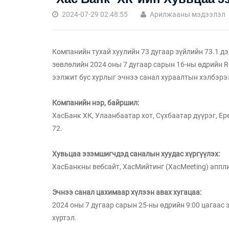
2024-07-29 02:48:55
Арилжааны мэдээлэл
Компанийн тухай хуулийн 73 дугаар зүйлийн 73.1 д
зөвлөлийн 2024 оны 7 дугаар сарын 16-ны өдрийн R
ээлжит бус хурлыг эчнээ санал хураалтын хэлбэрээ
Компанийн нэр, байршил:
ХасБанк ХК, Улаанбаатар хот, Сүхбаатар дүүрэг, Е
72.
Хувьцаа эзэмшигчдэд саналын хуудас хүргүүлэх:
ХасБанкны вебсайт, ХасМийтинг (XacMeeting) аппл
Эчнээ санал цахимаар хүлээн авах хугацаа:
2024 оны 7 дугаар сарын 25-ны өдрийн 9:00 цагаас 
хүртэл.