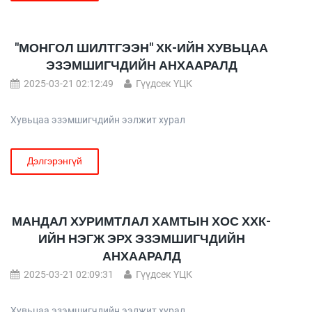
"МОНГОЛ ШИЛТГЭЭН" ХК-ИЙН ХУВЬЦАА
ЭЗЭМШИГЧДИЙН АНХААРАЛД
2025-03-21 02:12:49
Гүүдсек ҮЦК
Хувьцаа эзэмшигчдийн ээлжит хурал
Дэлгэрэнгүй
МАНДАЛ ХУРИМТЛАЛ ХАМТЫН ХОС ХХК-
ИЙН НЭГЖ ЭРХ ЭЗЭМШИГЧДИЙН
АНХААРАЛД
2025-03-21 02:09:31
Гүүдсек ҮЦК
Хувьцаа эзэмшигчдийн ээлжит хурал