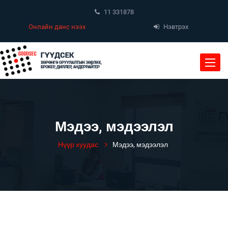
11 331878
Онлайн данс нээх
Нэвтрэх
Toggle
naviga
Мэдээ, мэдээлэл
Нүүр хуудас
Мэдээ, мэдээлэл