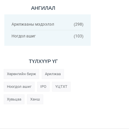
АНГИЛАЛ
Арилжааны мэдээлэл
298
Ногдол ашиг
103
ТҮЛХҮҮР ҮГ
Хөрөнгийн бирж
Арилжаа
Ноогдол ашиг
IPO
ҮЦТХТ
Хувьцаа
Ханш