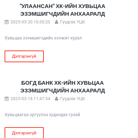
"УЛААНСАН" ХК-ИЙН ХУВЬЦАА
ЭЗЭМШИГЧДИЙН АНХААРАЛД
2025-03-20 10:30:20
Гүүдсек ҮЦК
Хувьцаа эзэмшигчдийн ээлжит хурал
Дэлгэрэнгүй
БОГД БАНК ХК-ИЙН ХУВЬЦАА
ЭЗЭМШИГЧДИЙН АНХААРАЛД
2025-03-18 11:47:34
Гүүдсек ҮЦК
Хувьцаагаа эргүүлэн худалдах тухай
Дэлгэрэнгүй