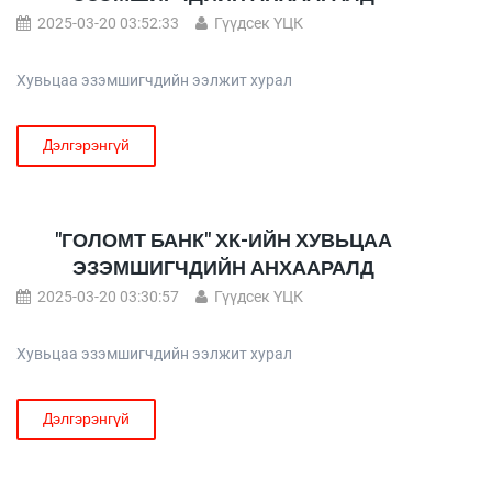
2025-03-20 03:52:33
Гүүдсек ҮЦК
Хувьцаа эзэмшигчдийн ээлжит хурал
Дэлгэрэнгүй
"ГОЛОМТ БАНК" ХК-ИЙН ХУВЬЦАА
ЭЗЭМШИГЧДИЙН АНХААРАЛД
2025-03-20 03:30:57
Гүүдсек ҮЦК
Хувьцаа эзэмшигчдийн ээлжит хурал
Дэлгэрэнгүй