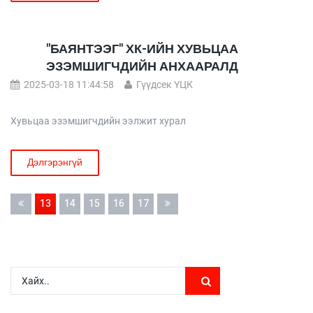
"БАЯНТЭЭГ" ХК-ИЙН ХУВЬЦАА
ЭЗЭМШИГЧДИЙН АНХААРАЛД
2025-03-18 11:44:58
Гүүдсек ҮЦК
Хувьцаа эзэмшигчдийн ээлжит хурал
Дэлгэрэнгүй
13
14
15
16
17