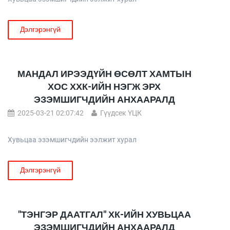
Дэлгэрэнгүй
МАНДАЛ ИРЭЭДҮЙН ӨСӨЛТ ХАМТЫН
ХОС ХХК-ИЙН НЭГЖ ЭРХ
ЭЗЭМШИГЧДИЙН АНХААРАЛД
2025-03-21 02:07:42
Гүүдсек ҮЦК
Хувьцаа эзэмшигчдийн ээлжит хурал
Дэлгэрэнгүй
"ТЭНГЭР ДААТГАЛ" ХК-ИЙН ХУВЬЦАА
ЭЗЭМШИГЧДИЙН АНХААРАЛД