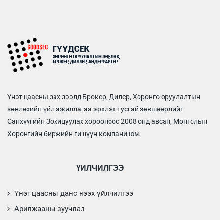
Үнэт цаасны зах зээлд Брокер, Дилер, Хөрөнгө оруулалтын
зөвлөхийн үйл ажиллагаа эрхлэх тусгай зөвшөөрлийг
Санхүүгийн Зохицуулах хорооноос 2008 онд авсан, Монголын
Хөрөнгийн биржийн гишүүн компани юм.
ҮЙЛЧИЛГЭЭ
Үнэт цаасны данс нээх үйлчилгээ
Арилжааны зуучлал